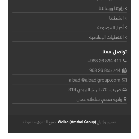
رؤيتنا ورسالتنا
انشطتنا
أخبار المجموعة
التغطيات الإعلامية
تواصل معنا
+968 26 854 411
+968 26 855 744
albadi@albadigroup.com
ص.ب. 70، الرمز البريدي 319
ولاية صحم، سلطنة عمان
تصميم وإخراج
Wolke (Amthal Group)
. جميع الحقوق محفوظة.