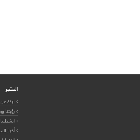
المتجر
نبذة عن 
رؤيتنا ور
انشطتنا
أخبار ال
التغطيات