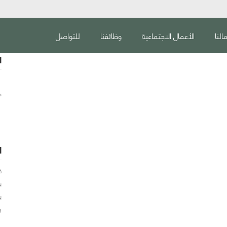
النا
الأعمال الاجتماعية
وظائفنا
للتواصل
ا
م
ا
ف
ب
ب
و