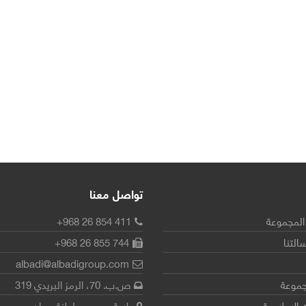
تواصل معنا
المجموعة
+968 26 854 411
سالتنا
+968 26 855 744
albadi@albadigroup.com
مجموعة
ص.ب. 70، الرمز البريدي 319
 الإعلامية
ولاية صحم، سلطنة عمان