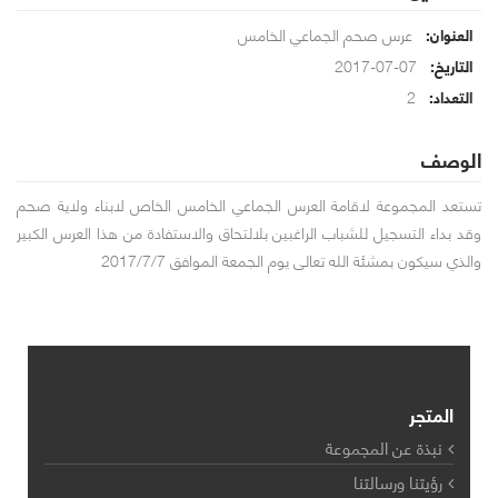
عرس صحم الجماعي الخامس
العنوان:
07-07-2017
التاريخ:
2
التعداد:
الوصف
تستعد المجموعة لاقامة العرس الجماعي الخامس الخاص لابناء ولاية صحم
وقد بداء التسجيل للشباب الراغبين بلالتحاق والاستفادة من هذا العرس الكبير
والذي سيكون بمشئة الله تعالى يوم الجمعة الموافق 2017/7/7
المتجر
نبذة عن المجموعة
رؤيتنا ورسالتنا