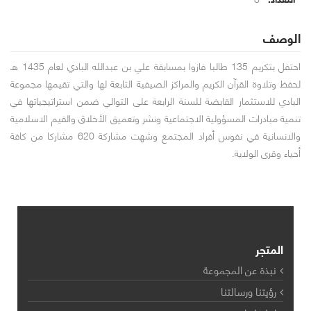
الوصف
احتفل بتكريم 135 طالبا فازوا بمسابقة علي بن عبدالله البادي لعام 1435 هـ
لحفظ وتلاوة القرآن الكريم والمراكز الصيفية التابعة لها والتي تقيمها مجموعة
البادي للاستثمار القابضة للسنة الرابعة على التوالي ضمن استراتيجياتها في
تنمية مبادرات المسؤولية الاجتماعية ونشر وتعميق الأخلاق والقيم الاسلامية
والانسانية في نفوس أفراد المجتمع وشهت مشاركة 620 مشاركا من كافة
أحياء وقرى الولاية.
المتجر
نبذة عن المجموعة
رؤيتنا ورسالتنا