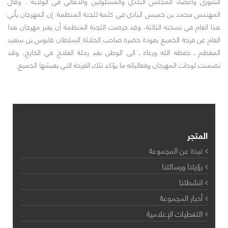
الشورى واعضاء المجلس البلدي والمسئولين والاهالي في الولاية . وقال
المهندس محمد بن خميس البادي في كلمة للجنة المنظمة: إن المهرجان يأتي
هذا العام في نسخته الثالثة، وقد حرصت اللجنة المنظمة أن يعبر مهرجان هذا
العام عن فرحة الجميع بعودة حضرة صاحب الجلالة السلطان قابوس بن سعيد
المعظم ـ حفظه الله ورعاه ـ الى الوطن بعد رحلة العلاج في الخارج، وقد
تضمنت لوحات المهرجان وفعالياته ما يؤكد تلك الفرحة التي يعيشها الجميع.
المتجر
نبذة عن المجموعة
رؤيتنا ورسالتنا
انشطتنا
أخبار المجموعة
التغطيات الإعلامية