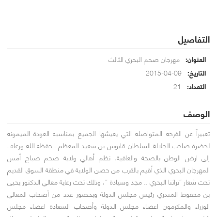
التفاصيل
مهرجان صحم البحري الثالث
العنوان:
09-04-2015
التاريخ:
21
التعداد:
الوصف
تعبيراً عن الفرحة المتواصلة التي يعيشها الجميع بمناسبة العودة الميمونة
لحضرة صاحب الجلالة السلطان قابوس بن سعيد المعظم ـ حفظه الله ورعاه ـ
إلى ارض الوطن بالصحة والعافية، نظم أهالي ولاية صحم صباح أمس
المهرجان البحري الذي أقيم بالقرب من حصن الولاية في منطقة السوق القديم
تحت شعار “تراثنا البحري .. مجد وسيادة “، وذلك تحت رعاية معالي الدكتور يحيى
بن محفوظ المنذري رئيس مجلس الدولة وبحضور عدد من أصحاب المعالي
الوزراء والمكرمون اعضاء مجلس الدولة وأصحاب السعادة اعضاء مجلس