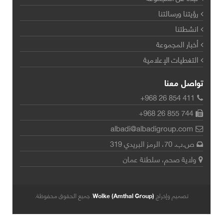
رؤيتنا ورسالتنا
انشطتنا
أخبار المجموعة
التغطيات الإعلامية
تواصل معنا
+968 26 854 411
+968 26 855 744
albadi@albadigroup.com
ص.ب. 70، الرمز البريدي 319
ولاية صحم، سلطنة عمان
تصميم وإخراج
Wolke (Amthal Group)
. جميع الحقوق محفوظة.