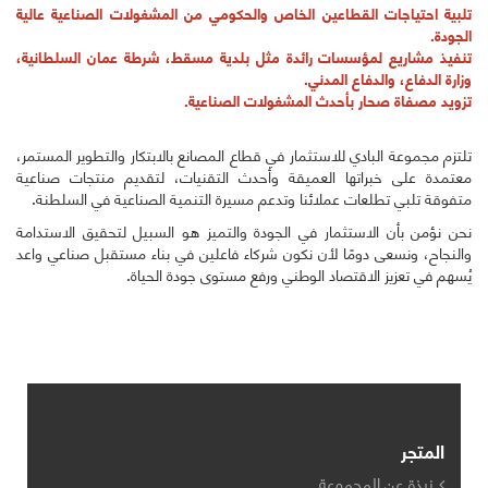
تلبية احتياجات القطاعين الخاص والحكومي من المشغولات الصناعية عالية
الجودة.
تنفيذ مشاريع لمؤسسات رائدة مثل بلدية مسقط، شرطة عمان السلطانية،
وزارة الدفاع، والدفاع المدني.
تزويد مصفاة صحار بأحدث المشغولات الصناعية.
تلتزم مجموعة البادي للاستثمار في قطاع المصانع بالابتكار والتطوير المستمر،
معتمدة على خبراتها العميقة وأحدث التقنيات، لتقديم منتجات صناعية
متفوقة تلبي تطلعات عملائنا وتدعم مسيرة التنمية الصناعية في السلطنة.
نحن نؤمن بأن الاستثمار في الجودة والتميز هو السبيل لتحقيق الاستدامة
والنجاح، ونسعى دومًا لأن نكون شركاء فاعلين في بناء مستقبل صناعي واعد
يُسهم في تعزيز الاقتصاد الوطني ورفع مستوى جودة الحياة.
المتجر
نبذة عن المجموعة