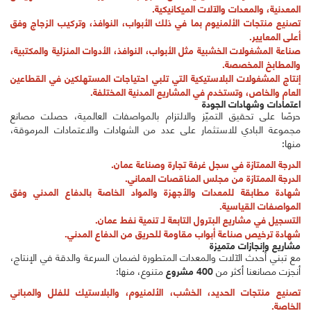
المعدنية، والمعدات والآلات الميكانيكية.
تصنيع منتجات الألمنيوم بما في ذلك الأبواب، النوافذ، وتركيب الزجاج وفق
أعلى المعايير.
صناعة المشغولات الخشبية مثل الأبواب، النوافذ، الأدوات المنزلية والمكتبية،
والمطابخ المخصصة.
إنتاج المشغولات البلاستيكية التي تلبي احتياجات المستهلكين في القطاعين
العام والخاص، وتستخدم في المشاريع المدنية المختلفة.
اعتمادات وشهادات الجودة
حرصًا على تحقيق التميّز والالتزام بالمواصفات العالمية، حصلت مصانع
مجموعة البادي للاستثمار على عدد من الشهادات والاعتمادات المرموقة،
منها:
الدرجة الممتازة في سجل غرفة تجارة وصناعة عمان.
الدرجة الممتازة من مجلس المناقصات العماني.
شهادة مطابقة للمعدات والأجهزة والمواد الخاصة بالدفاع المدني وفق
المواصفات القياسية.
التسجيل في مشاريع البترول التابعة لـ تنمية نفط عمان.
شهادة ترخيص صناعة أبواب مقاومة للحريق من الدفاع المدني.
مشاريع وإنجازات متميزة
مع تبني أحدث الآلات والمعدات المتطورة لضمان السرعة والدقة في الإنتاج،
أنجزت مصانعنا أكثر من
400 مشروع
متنوع، منها:
تصنيع منتجات الحديد، الخشب، الألمنيوم، والبلاستيك للفلل والمباني
الخاصة.