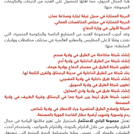
هذا المجال الحيوي، مما أهلها للحصول على العديد من الدرجات والتكريمات
المرموقة، منها:
الدرجة الممتازة في سجل غرفة تجارة وصناعة عمان.
الدرجة الممتازة في مجلس المناقصات العماني.
الدرجة الأولى في وزارة الدفاع.
وقد أنجزت المجموعة العديد من المشاريع الخاصة والحكومية المتميزة، التي
نفذت وفقًا لأعلى المقاييس والمعايير العالمية في مختلف محافظات وولايات
السلطنة، منها:
إنشاء شبكة متكاملة من الطرق في ولاية صحم.
إنشاء شبكة من الطرق الداخلية في ولاية أدم.
تطوير شبكة الطرق في معسكر الدفاع بولاية هيماء.
بناء شبكة من الطرق الداخلية في مدينة الرستاق والقرى التابعة لها.
إنشاء شبكة طرق داخلية في ولاية المضيبي.
تطوير شبكة الطرق في ولاية السويق.
إنشاء شبكة طرق في ولاية وادي المعاول.
تنفيذ شبكة طرق تربط بين قرية جما في الرستاق وقرية الطريف في ولاية
المصنعة.
صيانة وإصلاح الطرق المتضررة جراء الأمطار في ولاية شناص.
ردم وتسوية وتمهيد أرضية مطار القاعدة الجوية بالمصنعة.
تعمل
مجموعة البادي للاستثمار
باستمرار على تعزيز مكانتها الريادية في مجال
الطرق والجسور من خلال الالتزام بالجودة، والالتزام بالمواعيد، واستخدام أحدث
التقنيات والمواد التي تضمن متانة واستدامة البنية التحتية التي تنفذها،